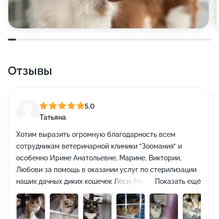
Отзывы
5,0
Татьяна
Хотим выразить огромную благодарность всем
сотрудникам ветеринарной клиники "Зоомания" и
особенно Ирине Анатольевне, Марине, Виктории,
Любови за помощь в оказании услуг по стерилизации
наших дачных диких кошечек Леси, Милы, Люси,
Показать ещё
Симоны, Дусеньки, Златочки, Бусинки и Лисы. Всегда
без проблем и с большой теплотой нас принимали, и
практически всегда без предварительной записи. И